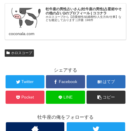
牡牛座の男性占いさん(牡牛座の男性(占星術やそ
の他の占い))のプロフィール | ココナラ
ホロスコープから【恋愛相性/結婚相性/人生方向/仕事】な
どを鑑定しております | 評価: 198件
coconala.com
ホロスコープ
シェアする
Twitter
Facebook
はてブ
Pocket
LINE
コピー
牡牛座の俺をフォローする