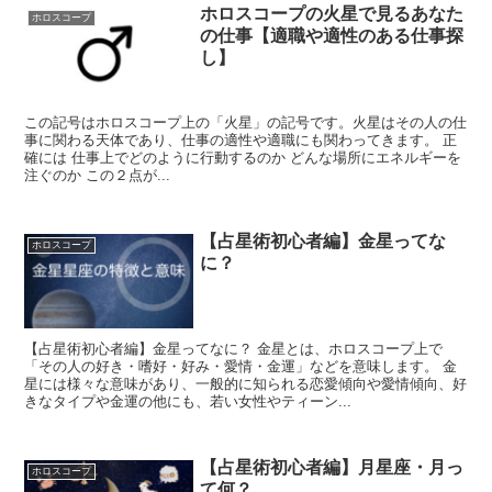
ホロスコープの火星で見るあなた
ホロスコープ
の仕事【適職や適性のある仕事探
し】
この記号はホロスコープ上の「火星」の記号です。火星はその人の仕
事に関わる天体であり、仕事の適性や適職にも関わってきます。 正
確には 仕事上でどのように行動するのか どんな場所にエネルギーを
注ぐのか この２点が...
【占星術初心者編】金星ってな
ホロスコープ
に？
【占星術初心者編】金星ってなに？ 金星とは、ホロスコープ上で
「その人の好き・嗜好・好み・愛情・金運」などを意味します。 金
星には様々な意味があり、一般的に知られる恋愛傾向や愛情傾向、好
きなタイプや金運の他にも、若い女性やティーン...
【占星術初心者編】月星座・月っ
ホロスコープ
て何？