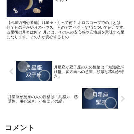
【占星術初心者編】月星座・月って何？ ホロスコープでの月とは
何？月の星座や月のハウス、月のアスペクトなどについて紹介です。
占星術の月とは何？ 月とは、その人の安心感や安堵感を意味する星
になります。その人が安心するもの...
月星座が双子座の人の性格は「知識欲が
旺盛、多方面への意識、頻繁な移動が好
き」
月星座が蟹座の人の性格は「共感力、感
受性、用心深さ、小集団との縁」
コメント